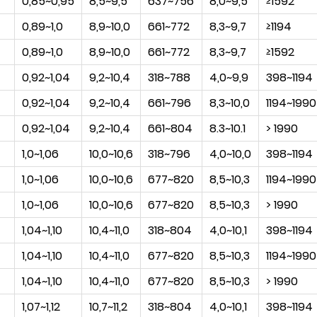
0,85~0,95
8,5~9,5
637~756
8,0~9,5
≥1592
0,89~1,0
8,9~10,0
661~772
8,3~9,7
≥1194
0,89~1,0
8,9~10,0
661~772
8,3~9,7
≥1592
0,92~1,04
9,2~10,4
318~788
4,0~9,9
398~1194
0,92~1,04
9,2~10,4
661~796
8,3~10,0
1194~1990
0,92~1,04
9,2~10,4
661~804
8.3~10.1
> 1990
1,0~1,06
10,0~10,6
318~796
4,0~10,0
398~1194
1,0~1,06
10,0~10,6
677~820
8,5~10,3
1194~1990
1,0~1,06
10,0~10,6
677~820
8,5~10,3
> 1990
1,04~1,10
10,4~11,0
318~804
4,0~10,1
398~1194
1,04~1,10
10,4~11,0
677~820
8,5~10,3
1194~1990
1,04~1,10
10,4~11,0
677~820
8,5~10,3
> 1990
1,07~1,12
10,7~11,2
318~804
4,0~10,1
398~1194