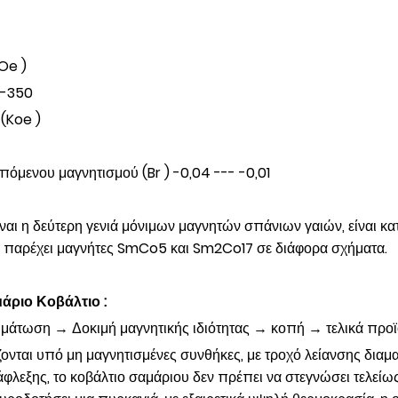
Oe )
0-350
(Koe )
όμενου μαγνητισμού (Br ) -0,04 --- -0,01
ναι η δεύτερη γενιά μόνιμων μαγνητών σπάνιων γαιών, είναι κα
α παρέχει μαγνήτες SmCo5 και Sm2Co17 σε διάφορα σχήματα.
άριο Κοβάλτιο :
τωση → Δοκιμή μαγνητικής ιδιότητας → κοπή → τελικά προϊ
νται υπό μη μαγνητισμένες συνθήκες, με τροχό λείανσης διαμαν
λεξης, το κοβάλτιο σαμάριου δεν πρέπει να στεγνώσει τελείως