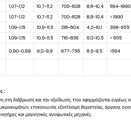
1,07~1,12
10,7~11,2
700~828
8,8~10,4
1194~1990
1,07~1,12
10,7~11,2
700~828
8,8~10,4
> 1990
1,09~1,15
10,9~11,5
318~804
4,0~10,1
398~955
1,09~1,15
10,9~11,5
716~836
9,0~10,5
> 955
0,90~0,99
9,0~9,9
677~756
8,5~9,5
≥1194
 :
η στη διάβρωση και την οξείδωση, που εφαρμόζονται ευρέως στ
α μικροκυμάτων, επικοινωνία, εξοπλισμό θεραπείας, όργανα, σ
ινητήρες και μαγνητικές ανυψωτικές μηχανές.