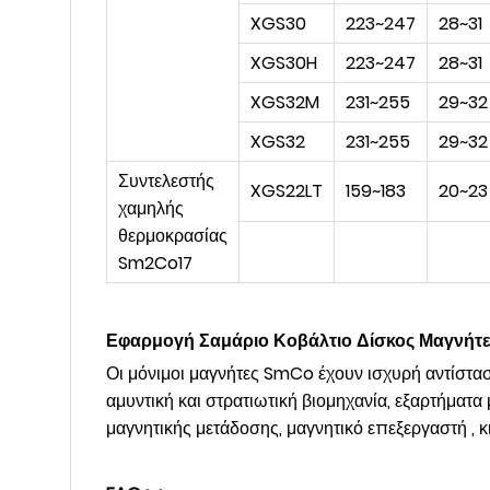
XGS30
223~247
28~31
XGS30H
223~247
28~31
XGS32M
231~255
29~32
XGS32
231~255
29~32
Συντελεστής
XGS22LT
159~183
20~23
χαμηλής
θερμοκρασίας
Sm2Co17
Εφαρμογή Σαμάριο Κοβάλτιο Δίσκος Μαγνήτες
Οι μόνιμοι μαγνήτες SmCo έχουν ισχυρή αντίστασ
αμυντική και στρατιωτική βιομηχανία, εξαρτήματ
μαγνητικής μετάδοσης, μαγνητικό επεξεργαστή , κ