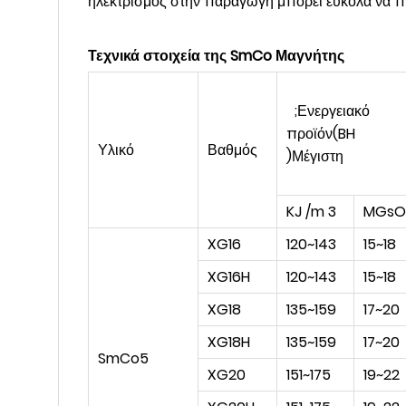
ηλεκτρισμός στην παραγωγή μπορεί εύκολα να πυρ
Τεχνικά στοιχεία της SmCo Μαγνήτης
;Ενεργειακό
προϊόν(BH
Υλικό
Βαθμός
)Μέγιστη
KJ /m 3
MGsO
XG16
120~143
15~18
XG16H
120~143
15~18
XG18
135~159
17~20
XG18H
135~159
17~20
SmCo5
XG20
151~175
19~22