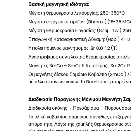
Βασική μαγνητική ιδιότητα:
Μέγιστη θερμοκρασία λειτουργίας: 250-350°C
Μέγιστο ενεργειακό προϊόν: (Bhmax ) (15-35 MG
Μέγιστη Θερμοκρασία Εργασίας: (Θερμ .Tw ) 25
Επαγωγική Καταναγκαστική Δύναμη: (Hcb ) 4-12 
Υπολειπόμενος μαγνητισμός: Br 0,8-1,2 (T)
Αναστρέψιμος συντελεστής θερμοκρασίας υπολειπ
Μαγνήτες SmCo – SmCo5 &αμπέραζ ; Sm2Co17
Οι μαγνήτες δίσκου Σαμάριο Κοβάλτιο (SmCo ) εί
μέταλλα σπάνιων γαιών. Το Bearheart μπορεί ν
Διαδικασία Παραγωγής Μόνιμου Μαγνήτη Σαμ
Διαδικασία σκόνης→ Πρεσάρισμα→ Πυροσυσσωμά
Τα υλικά κοβαλτίου σαμαριού συνήθως επεξεργάζο
απαραίτητη. Λόγω της χαμηλής θερμοκρασίας ανάφ