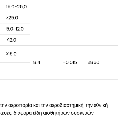
15,0~25,0
>25.0
5,0~12,0
>12.0
≥15,0
8.4
-0,015
≥850
350
ην αεροπορία και την αεροδιαστημική, την εθνική
υσκευές, διάφορα είδη αισθητήρων συσκευών