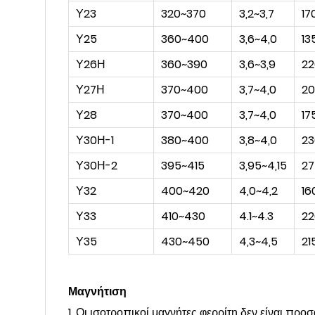
Υ23
320~370
3,2~3,7
17
Υ25
360~400
3,6~4,0
13
Υ26Η
360~390
3,6~3,9
22
Υ27Η
370~400
3,7~4,0
20
Υ28
370~400
3,7~4,0
17
Υ30Η-1
380~400
3,8~4,0
23
Υ30Η-2
395~415
3,95~4,15
27
Υ32
400~420
4,0~4,2
16
Υ33
410~430
4.1~4.3
22
Υ35
430~450
4,3~4,5
21
Μαγνήτιση
1. Οι ισοτροπικοί μαγνήτες φερρίτη δεν είναι π