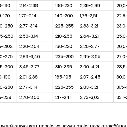
0~190
2,14~2,38
190~230
2,39~2,89
20,0
5~170
1,70~2,14
140~200
1,76~2,51
22,5
0~250
2,77~3,14
225~255
2,83~3,21
23,0
5~250
2,58~3,14
210~255
2,64~3,21
25,0
5~2102
2,20~2,64
180~220
2,26~2,77
26,0
0~275
2,89~3,46
235~290
2,95~3,65
27,0
5~300
3,46~3,77
310~335
3,90~4,21
28,5
0~190
2,01~2,38
165~195
2,07~2,45
30,0
0~250
2,77~3,14
225~255
2,83~3,21
31,5~
5~239
2,70~3,00
217~241
2,73~3,03
33,1~
ροσανατολισμένοι και μπορούν να μαγνητιστούν προς οποιαδήποτ