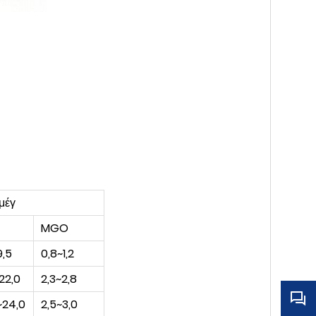
μέγ
MGO
9,5
0,8~1,2
22,0
2,3~2,8
~24,0
2,5~3,0