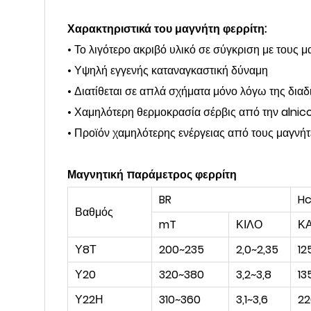
Χαρακτηριστικά του μαγνήτη φερρίτη:
• Το λιγότερο ακριβό υλικό σε σύγκριση με τους 
• Υψηλή εγγενής καταναγκαστική δύναμη
• Διατίθεται σε απλά σχήματα μόνο λόγω της δια
• Χαμηλότερη θερμοκρασία σέρβις από την alnico
• Προϊόν χαμηλότερης ενέργειας από τους μαγνήτ
Μαγνητική παράμετρος φερρίτη
BR
H
Βαθμός
mT
ΚΙΛΟ
ΚΑ
Υ8Τ
200~235
2,0~2,35
12
Υ20
320~380
3,2~3,8
13
Υ22Η
310~360
3,1~3,6
22