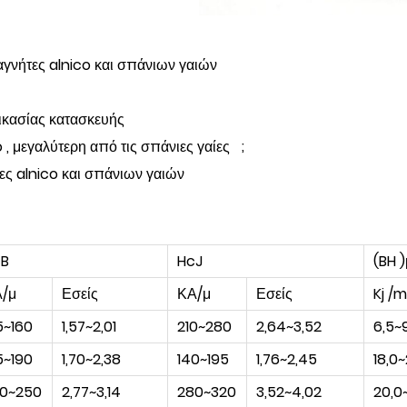
μαγνήτες alnico και σπάνιων γαιών
δικασίας κατασκευής
 , μεγαλύτερη από τις σπάνιες γαίες ;
ες alnico και σπάνιων γαιών
cB
HcJ
(BH )
/μ
Εσείς
ΚΑ/μ
Εσείς
Kj /m
5~160
1,57~2,01
210~280
2,64~3,52
6,5~
5~190
1,70~2,38
140~195
1,76~2,45
18,0~
0~250
2,77~3,14
280~320
3,52~4,02
20,0