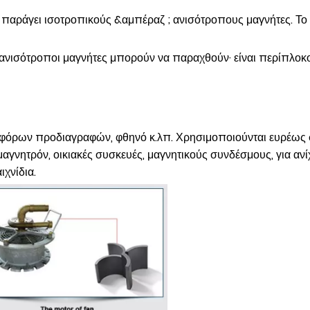
να παράγει ισοτροπικούς &αμπέραζ ; ανισότροπους μαγνήτες. Το 
ο ανισότροποι μαγνήτες μπορούν να παραχθούν· είναι περίπλοκο 
ιαφόρων προδιαγραφών, φθηνό κ.λπ. Χρησιμοποιούνται ευρέως σ
 μαγνητρόν, οικιακές συσκευές, μαγνητικούς συνδέσμους, για α
ιχνίδια.