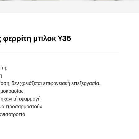
 φερρίτη μπλοκ Y35
τη:
η
οση, δεν χρειάζεται επιφανειακή επεξεργασία.
ρμοκρασίας
ομηχανική εφαρμογή
 να προσαρμοστούν
 ανισότροπο