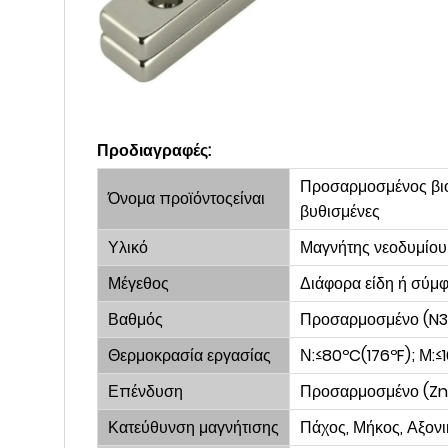
Προδιαγραφές:
Προσαρμοσμένος βιο
Όνομα προϊόντος
είναι
βυθισμένες
Υλικό
Μαγνήτης νεοδυμίου
Μέγεθος
Διάφορα είδη ή σύμφ
Βαθμός
Προσαρμοσμένο (N33
Θερμοκρασία εργασίας
Ν:≤80ºC(176ºF); Μ:≤
Επένδυση
Προσαρμοσμένο (Zn ,
Κατεύθυνση μαγνήτισης
Πάχος, Μήκος, Αξονικ