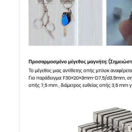
Προσαρμοσμένο μέγεθος μαγνήτη: (Σημειώστε
Το μέγεθος μιας αντίθετης οπής μπλοκ αναφέρεται
Για παράδειγμα: F30×20×3mm-D7,5/d3,5mm, σημα
οπής 7,5 mm , διάμετρος ευθείας οπής 3,5 mm γε