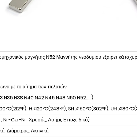
μηχανικός μαγνήτης N52 Μαγνήτης νεοδυμίου εξαιρετικά ισχυ
ωνα με το αίτημα των πελατών
 N35 N38 N40 N42 N45 N48 N50 N52......)
100ºC(212ºF); Η:≤120ºC(248ºF); SH :≤150ºC(302ºF); UH :≤180ºC
 Ni -Cu -Ni , Χρυσός, Ασήμι, Εποξειδικό)
ά, Διάμετρος, Ακτινικά