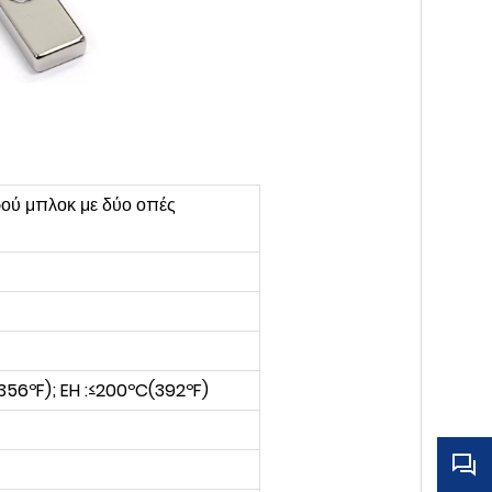
ρού μπλοκ με δύο οπές
(356ºF); EH :≤200ºC(392ºF)